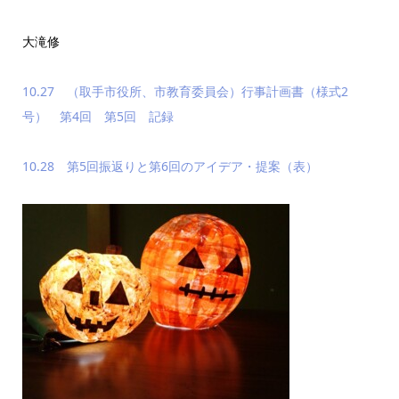
大滝
修
10.27 （取手市役所、市教育委員会）行事計画書（様式2
号） 第4回 第5回 記録
10.28 第5回振返りと第6回のアイデア・提案（表）